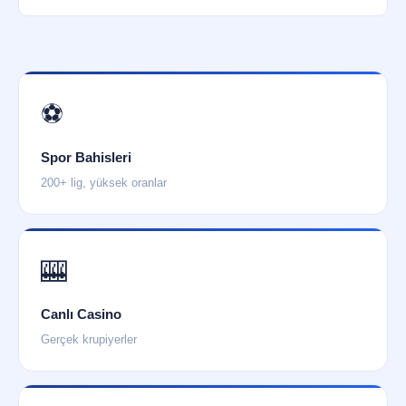
⚽
Spor Bahisleri
200+ lig, yüksek oranlar
🎰
Canlı Casino
Gerçek krupiyerler