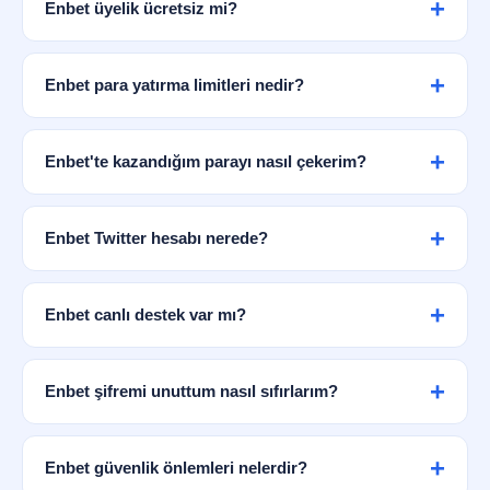
tarayıcısından kolayca giriş yapılabilir.
Enbet üyelik ücretsiz mi?
Enbet'te üyelik tamamen ücretsizdir. Kayıt olun,
bonusunuzu alın ve hemen oynamaya başlayın.
Enbet para yatırma limitleri nedir?
Enbet'te minimum para yatırma tutarı yönteme göre
değişmektedir. Ödeme sayfasından güncel limitleri
Enbet'te kazandığım parayı nasıl çekerim?
görüntüleyebilirsiniz.
Enbet hesabınızdan para çekmek için cüzdan bölümüne
gidip çekim talebi oluşturmanız yeterlidir.
Enbet Twitter hesabı nerede?
Enbet resmi Twitter hesabından güncel adres
değişiklikleri ve kampanya duyurularını takip edebilirsiniz.
Enbet canlı destek var mı?
Enbet 7/24 canlı destek sunmaktadır. Siteye girerek sağ
alttaki sohbet butonuna tıklayın.
Enbet şifremi unuttum nasıl sıfırlarım?
Enbet giriş sayfasındaki şifremi unuttum butonuna
tıklayın, e-posta adresinize sıfırlama bağlantısı gönderilir.
Enbet güvenlik önlemleri nelerdir?