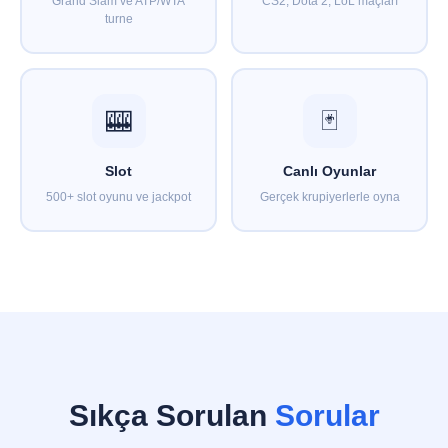
Grand Slam ve ATP/WTA
CS2, Dota 2, LoL maçları
turne
🎰
🃏
Slot
Canlı Oyunlar
500+ slot oyunu ve jackpot
Gerçek krupiyerlerle oyna
Sıkça Sorulan
Sorular