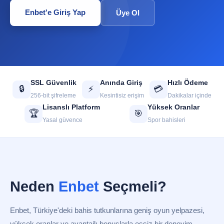
Enbet'e Giriş Yap
Üye Ol
SSL Güvenlik
Anında Giriş
Hızlı Ödeme
🔒
⚡
💳
256-bit şifreleme
Kesintisiz erişim
Dakikalar içinde
Lisanslı Platform
Yüksek Oranlar
🏆
🎯
Yasal güvence
Spor bahisleri
Neden
Enbet
Seçmeli?
Enbet, Türkiye'deki bahis tutkunlarına geniş oyun yelpazesi,