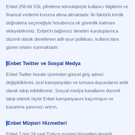
Enbet 256-bit SSL şifreleme teknolojisiyle kullanıcı bilgilerini ve
finansal verilerini koruma altına almaktadır. İki faktörlü kimlik
doğrulama seçeneğiyle hesabınıza ek güvenlik katmanı
ekleyebilirsiniz. Enbet'in bağımsız denetim kuruluşlarınca
düzenli olarak denetlenen adil oyun politikası, kullanıcılara
güven ortamı sunmaktadır.
Enbet Twitter ve Sosyal Medya
Enbet Twitter hesabı üzerinden güncel giriş adresi
değişikliklerini, özel kampanyaları ve turnuva duyurularını anlık
olarak takip edebilirsiniz. Sosyal medya kanallarını düzenli
takip ederek hiçbir Enbet kampanyasını kaçırmayın ve
kazanma şansınızı artırın.
Enbet Müşteri Hizmetleri
Enbet 7 gün 24 saat Türkçe müşteri hizmetleri desteği