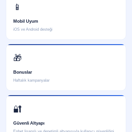
📱
Mobil Uyum
iOS ve Android desteği
🎁
Bonuslar
Haftalık kampanyalar
🔐
Güvenli Altyapı
Enbet lisanslı ve denetimli altyapısıyla kullanıcı güvenliğini