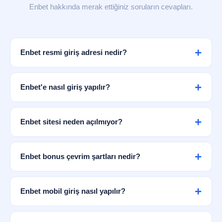
Enbet hakkında merak ettiğiniz soruların cevapları.
Enbet resmi giriş adresi nedir?
Enbet resmi giriş adresi resmi.enbet-giris-resmi.com'dur.
Erişim sorunu yaşarsanız bu adresi kullanabilirsiniz.
Enbet'e nasıl giriş yapılır?
Enbet güncel adresini tarayıcınıza girin, kullanıcı adı ve
şifrenizle oturum açın.
Enbet sitesi neden açılmıyor?
Enbet'e erişim sağlayamıyorsanız adres değişmiş olabilir.
Güncel Enbet adresi için sitemizi takip edin.
Enbet bonus çevrim şartları nedir?
Enbet bonus çevrim şartları bonus türüne göre
değişmektedir. Detaylı bilgi için Enbet promosyonlar
Enbet mobil giriş nasıl yapılır?
sayfasını ziyaret edin.
Enbet mobil uyumlu altyapısı sayesinde akıllı telefon