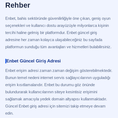
Rehber
Enbet, bahis sektöründe güvenilirliğiyle öne çıkan, geniş oyun
seçenekleri ve kullanıcı dostu arayüzüyle milyonlarca kişinin
tercihi haline gelmiş bir platformdur. Enbet güncel giriş
adresine her zaman kolayca ulaşabileceğiniz bu sayfada
platformun sunduğu tüm avantajları ve hizmetleri bulabilirsiniz.
Enbet Güncel Giriş Adresi
Enbet erişim adresi zaman zaman değişim gösterebilmektedir.
Bunun temel nedeni internet servis sağlayıcılarının uyguladığı
erişim kısıtlamalarıdır. Enbet bu durumu göz önünde
bulundurarak kullanıcılarının siteye kesintisiz erişimini
sağlamak amacıyla yedek domain altyapısı kullanmaktadır.
Güncel Enbet giriş adresi için sitemizi takip etmeye devam
edin.