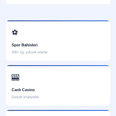
⚽
Spor Bahisleri
200+ lig, yüksek oranlar
🎰
Canlı Casino
Gerçek krupiyerler