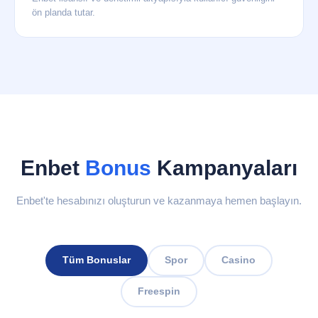
ön planda tutar.
Enbet
Bonus
Kampanyaları
Enbet'te hesabınızı oluşturun ve kazanmaya hemen başlayın.
Tüm Bonuslar
Spor
Casino
Freespin