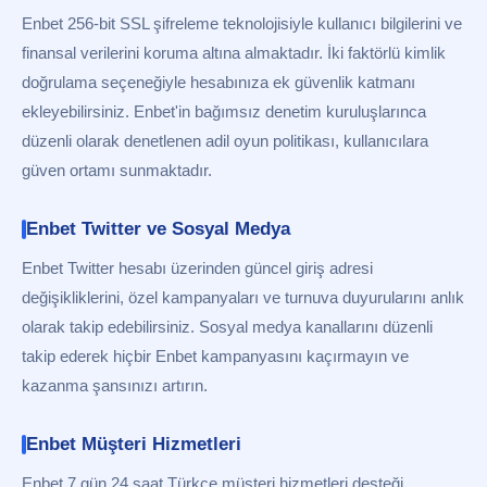
Enbet 256-bit SSL şifreleme teknolojisiyle kullanıcı bilgilerini ve
finansal verilerini koruma altına almaktadır. İki faktörlü kimlik
doğrulama seçeneğiyle hesabınıza ek güvenlik katmanı
ekleyebilirsiniz. Enbet'in bağımsız denetim kuruluşlarınca
düzenli olarak denetlenen adil oyun politikası, kullanıcılara
güven ortamı sunmaktadır.
Enbet Twitter ve Sosyal Medya
Enbet Twitter hesabı üzerinden güncel giriş adresi
değişikliklerini, özel kampanyaları ve turnuva duyurularını anlık
olarak takip edebilirsiniz. Sosyal medya kanallarını düzenli
takip ederek hiçbir Enbet kampanyasını kaçırmayın ve
kazanma şansınızı artırın.
Enbet Müşteri Hizmetleri
Enbet 7 gün 24 saat Türkçe müşteri hizmetleri desteği