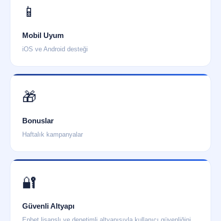
📱
Mobil Uyum
iOS ve Android desteği
🎁
Bonuslar
Haftalık kampanyalar
🔐
Güvenli Altyapı
Enbet lisanslı ve denetimli altyapısıyla kullanıcı güvenliğini