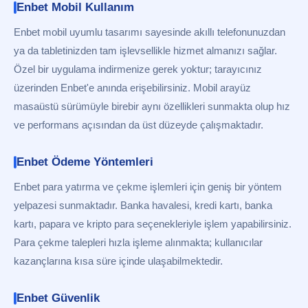
Enbet Mobil Kullanım
Enbet mobil uyumlu tasarımı sayesinde akıllı telefonunuzdan
ya da tabletinizden tam işlevsellikle hizmet almanızı sağlar.
Özel bir uygulama indirmenize gerek yoktur; tarayıcınız
üzerinden Enbet'e anında erişebilirsiniz. Mobil arayüz
masaüstü sürümüyle birebir aynı özellikleri sunmakta olup hız
ve performans açısından da üst düzeyde çalışmaktadır.
Enbet Ödeme Yöntemleri
Enbet para yatırma ve çekme işlemleri için geniş bir yöntem
yelpazesi sunmaktadır. Banka havalesi, kredi kartı, banka
kartı, papara ve kripto para seçenekleriyle işlem yapabilirsiniz.
Para çekme talepleri hızla işleme alınmakta; kullanıcılar
kazançlarına kısa süre içinde ulaşabilmektedir.
Enbet Güvenlik