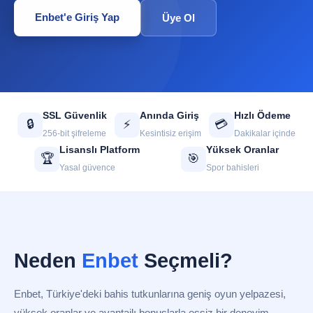
Enbet'e Giriş Yap
Üye Ol
SSL Güvenlik
Anında Giriş
Hızlı Ödeme
🔒
⚡
💳
256-bit şifreleme
Kesintisiz erişim
Dakikalar içinde
Lisanslı Platform
Yüksek Oranlar
🏆
🎯
Yasal güvence
Spor bahisleri
Neden
Enbet
Seçmeli?
Enbet, Türkiye'deki bahis tutkunlarına geniş oyun yelpazesi,