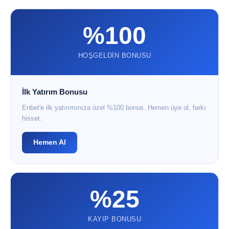
%100
HOŞGELDIN BONUSU
İlk Yatırım Bonusu
Enbet'e ilk yatırımınıza özel %100 bonus. Hemen üye ol, farkı
hisset.
Hemen Al
%25
KAYIP BONUSU