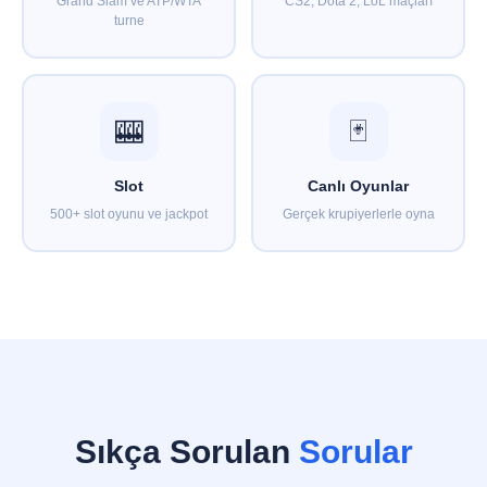
Grand Slam ve ATP/WTA
CS2, Dota 2, LoL maçları
turne
🎰
🃏
Slot
Canlı Oyunlar
500+ slot oyunu ve jackpot
Gerçek krupiyerlerle oyna
Sıkça Sorulan
Sorular