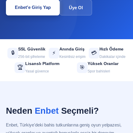
Enbet'e Giriş Yap
Üye Ol
SSL Güvenlik
Anında Giriş
Hızlı Ödeme
🔒
⚡
💳
256-bit şifreleme
Kesintisiz erişim
Dakikalar içinde
Lisanslı Platform
Yüksek Oranlar
🏆
🎯
Yasal güvence
Spor bahisleri
Neden
Enbet
Seçmeli?
Enbet, Türkiye'deki bahis tutkunlarına geniş oyun yelpazesi,