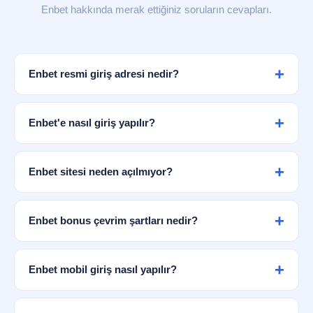
Enbet hakkında merak ettiğiniz soruların cevapları.
Enbet resmi giriş adresi nedir?
Enbet resmi giriş adresi resmi.enbet-giris-resmi.com'dur.
Erişim sorunu yaşarsanız bu adresi kullanabilirsiniz.
Enbet'e nasıl giriş yapılır?
Enbet güncel adresini tarayıcınıza girin, kullanıcı adı ve
şifrenizle oturum açın.
Enbet sitesi neden açılmıyor?
Enbet'e erişim sağlayamıyorsanız adres değişmiş olabilir.
Güncel Enbet adresi için sitemizi takip edin.
Enbet bonus çevrim şartları nedir?
Enbet bonus çevrim şartları bonus türüne göre
değişmektedir. Detaylı bilgi için Enbet promosyonlar
Enbet mobil giriş nasıl yapılır?
sayfasını ziyaret edin.
Enbet mobil uyumlu altyapısı sayesinde akıllı telefon